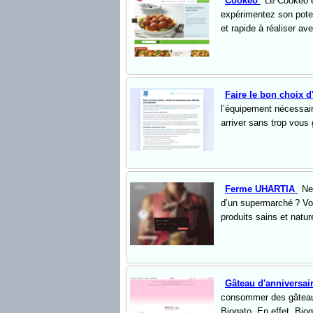
Cookeo
Le Cookeo e
expérimentez son poten
et rapide à réaliser av
Faire le bon choix 
l’équipement nécessair
arriver sans trop vous 
Ferme UHARTIA
Ne
d’un supermarché ? V
produits sains et natur
Gâteau d'anniversai
consommer des gâteaux
Biogato. En effet, Biog