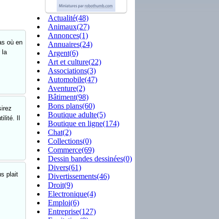
Actualité(48)
Animaux(27)
Annonces(1)
as où en
Annuaires(24)
 la
Argent(6)
Art et culture(22)
Associations(3)
Automobile(47)
Aventure(2)
Bâtiment(98)
Bons plans(60)
irez
Boutique adulte(5)
lité. Il
Boutique en ligne(174)
Chat(2)
Collections(0)
Commerce(69)
Dessin bandes dessinées(0)
Divers(61)
s plait
Divertissements(46)
Droit(9)
Electronique(4)
Emploi(6)
Entreprise(127)