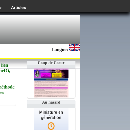
e
Articles
Langue:
Coup de Coeur
lien
emeIO,
méthode
les
Au hasard