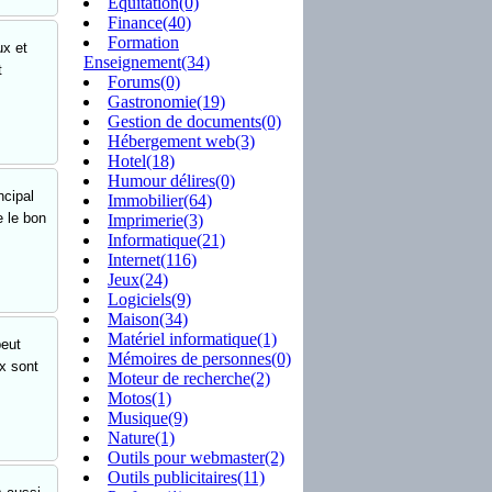
Equitation(0)
Finance(40)
Formation
ux et
Enseignement(34)
t
Forums(0)
Gastronomie(19)
Gestion de documents(0)
Hébergement web(3)
Hotel(18)
Humour délires(0)
ncipal
Immobilier(64)
e le bon
Imprimerie(3)
Informatique(21)
Internet(116)
Jeux(24)
Logiciels(9)
Maison(34)
Matériel informatique(1)
peut
Mémoires de personnes(0)
x sont
Moteur de recherche(2)
Motos(1)
Musique(9)
Nature(1)
Outils pour webmaster(2)
Outils publicitaires(11)