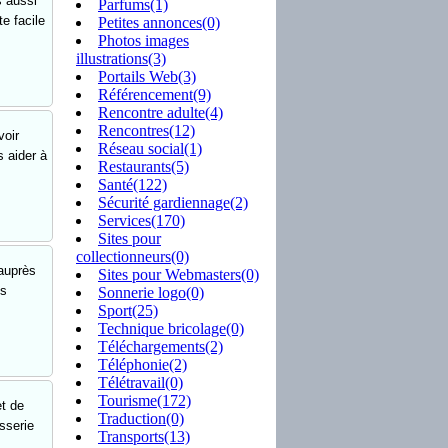
s aussi
Parfums(1)
e facile
Petites annonces(0)
Photos images
illustrations(3)
Portails Web(3)
Référencement(9)
Rencontre adulte(4)
Rencontres(12)
voir
Réseau social(1)
s aider à
Restaurants(5)
Santé(122)
Sécurité gardiennage(2)
Services(170)
Sites pour
collectionneurs(0)
’auprès
Sites pour Webmasters(0)
es
Sonnerie logo(0)
Sport(25)
Technique bricolage(0)
Téléchargements(2)
Téléphonie(2)
Télétravail(0)
Tourisme(172)
et de
Traduction(0)
sserie
Transports(13)