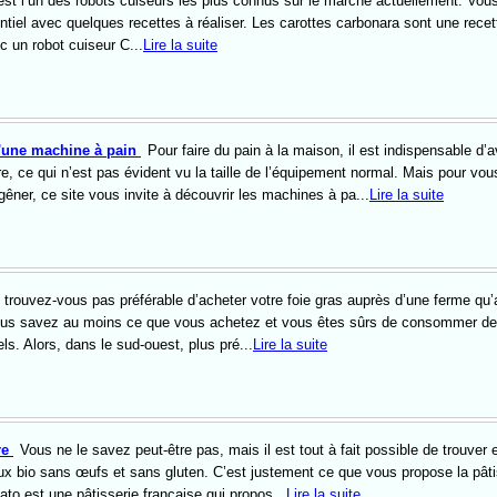
st l’un des robots cuiseurs les plus connus sur le marché actuellement. Vou
tiel avec quelques recettes à réaliser. Les carottes carbonara sont une recett
ec un robot cuiseur C...
Lire la suite
d'une machine à pain
Pour faire du pain à la maison, il est indispensable d’a
e, ce qui n’est pas évident vu la taille de l’équipement normal. Mais pour vou
gêner, ce site vous invite à découvrir les machines à pa...
Lire la suite
 trouvez-vous pas préférable d’acheter votre foie gras auprès d’une ferme qu
ous savez au moins ce que vous achetez et vous êtes sûrs de consommer d
els. Alors, dans le sud-ouest, plus pré...
Lire la suite
re
Vous ne le savez peut-être pas, mais il est tout à fait possible de trouver 
 bio sans œufs et sans gluten. C’est justement ce que vous propose la pâti
ato est une pâtisserie française qui propos...
Lire la suite