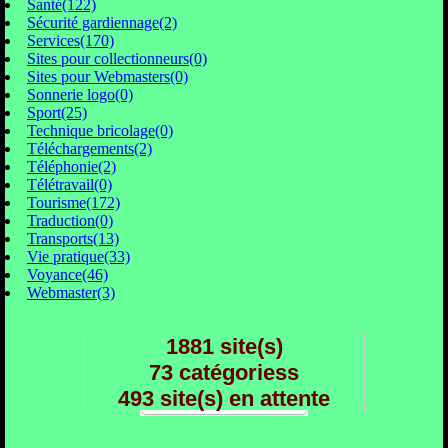
Santé(122)
Sécurité gardiennage(2)
Services(170)
Sites pour collectionneurs(0)
Sites pour Webmasters(0)
Sonnerie logo(0)
Sport(25)
Technique bricolage(0)
Téléchargements(2)
Téléphonie(2)
Télétravail(0)
Tourisme(172)
Traduction(0)
Transports(13)
Vie pratique(33)
Voyance(46)
Webmaster(3)
1881 site(s)
73 catégoriess
493 site(s) en attente