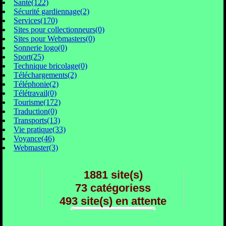
Santé(122)
Sécurité gardiennage(2)
Services(170)
Sites pour collectionneurs(0)
Sites pour Webmasters(0)
Sonnerie logo(0)
Sport(25)
Technique bricolage(0)
Téléchargements(2)
Téléphonie(2)
Télétravail(0)
Tourisme(172)
Traduction(0)
Transports(13)
Vie pratique(33)
Voyance(46)
Webmaster(3)
1881 site(s)
73 catégoriess
493 site(s) en attente