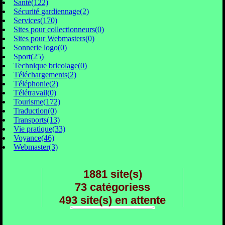
Santé(122)
Sécurité gardiennage(2)
Services(170)
Sites pour collectionneurs(0)
Sites pour Webmasters(0)
Sonnerie logo(0)
Sport(25)
Technique bricolage(0)
Téléchargements(2)
Téléphonie(2)
Télétravail(0)
Tourisme(172)
Traduction(0)
Transports(13)
Vie pratique(33)
Voyance(46)
Webmaster(3)
1881 site(s)
73 catégoriess
493 site(s) en attente