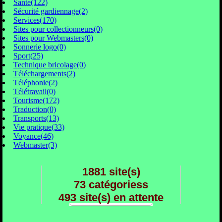
Santé(122)
Sécurité gardiennage(2)
Services(170)
Sites pour collectionneurs(0)
Sites pour Webmasters(0)
Sonnerie logo(0)
Sport(25)
Technique bricolage(0)
Téléchargements(2)
Téléphonie(2)
Télétravail(0)
Tourisme(172)
Traduction(0)
Transports(13)
Vie pratique(33)
Voyance(46)
Webmaster(3)
1881 site(s)
73 catégoriess
493 site(s) en attente