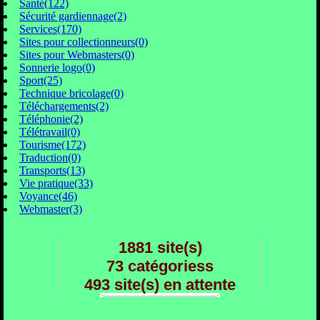
Santé(122)
Sécurité gardiennage(2)
Services(170)
Sites pour collectionneurs(0)
Sites pour Webmasters(0)
Sonnerie logo(0)
Sport(25)
Technique bricolage(0)
Téléchargements(2)
Téléphonie(2)
Télétravail(0)
Tourisme(172)
Traduction(0)
Transports(13)
Vie pratique(33)
Voyance(46)
Webmaster(3)
1881 site(s)
73 catégoriess
493 site(s) en attente