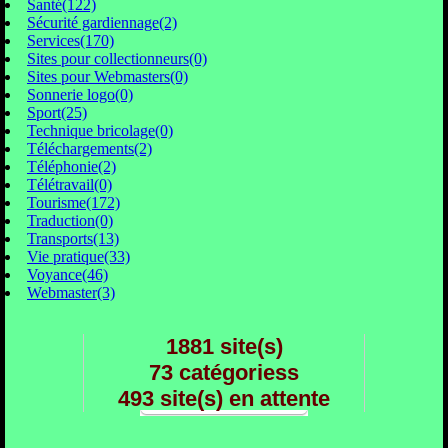
Santé(122)
Sécurité gardiennage(2)
Services(170)
Sites pour collectionneurs(0)
Sites pour Webmasters(0)
Sonnerie logo(0)
Sport(25)
Technique bricolage(0)
Téléchargements(2)
Téléphonie(2)
Télétravail(0)
Tourisme(172)
Traduction(0)
Transports(13)
Vie pratique(33)
Voyance(46)
Webmaster(3)
1881 site(s)
73 catégoriess
493 site(s) en attente