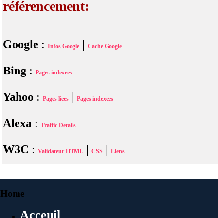
référencement:
Google
:
|
Infos Google
Cache Google
Bing
:
Pages indexees
Yahoo
:
|
Pages liees
Pages indexees
Alexa
:
Traffic Details
W3C
:
|
|
Validateur HTML
CSS
Liens
Home
Acceuil