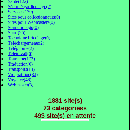
Santé(122)
Sécurité gardiennage(2)
Services(170)
Sites pour collectionneurs(0)
Sites pour Webmasters(0)
Sonnerie logo(0)
Sport(25)
Technique bricolage(0)
Téléchargements(2)
Téléphonie(2)
Télétravail(0)
Tourisme(172)
Traduction(0)
Transports(13)
Vie pratique(33)
Voyance(46)
Webmaster(3)
1881 site(s)
73 catégoriess
493 site(s) en attente