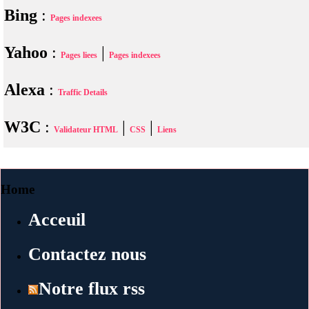
Bing
:
Pages indexees
Yahoo
:
|
Pages liees
Pages indexees
Alexa
:
Traffic Details
W3C
:
|
|
Validateur HTML
CSS
Liens
Home
Acceuil
Contactez nous
Notre flux rss