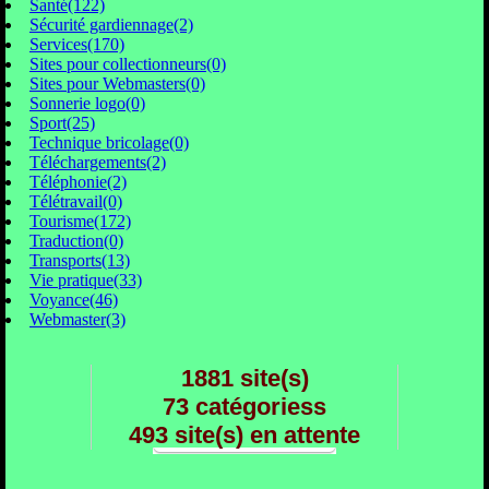
Santé(122)
Sécurité gardiennage(2)
Services(170)
Sites pour collectionneurs(0)
Sites pour Webmasters(0)
Sonnerie logo(0)
Sport(25)
Technique bricolage(0)
Téléchargements(2)
Téléphonie(2)
Télétravail(0)
Tourisme(172)
Traduction(0)
Transports(13)
Vie pratique(33)
Voyance(46)
Webmaster(3)
1881 site(s)
73 catégoriess
493 site(s) en attente