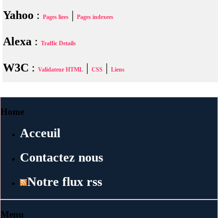
Yahoo
:
|
Pages liees
Pages indexees
Alexa
:
Traffic Details
W3C
:
|
|
Validateur HTML
CSS
Liens
Home
Acceuil
Contactez nous
Notre flux rss
Menu