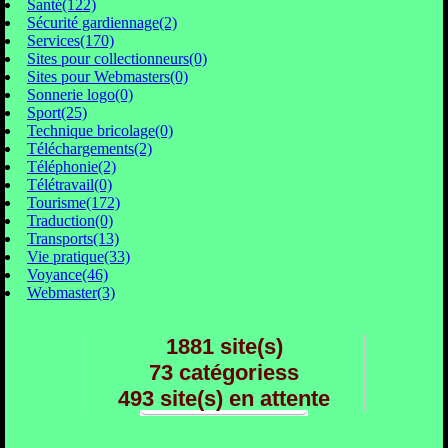
Santé(122)
Sécurité gardiennage(2)
Services(170)
Sites pour collectionneurs(0)
Sites pour Webmasters(0)
Sonnerie logo(0)
Sport(25)
Technique bricolage(0)
Téléchargements(2)
Téléphonie(2)
Télétravail(0)
Tourisme(172)
Traduction(0)
Transports(13)
Vie pratique(33)
Voyance(46)
Webmaster(3)
1881 site(s)
73 catégoriess
493 site(s) en attente