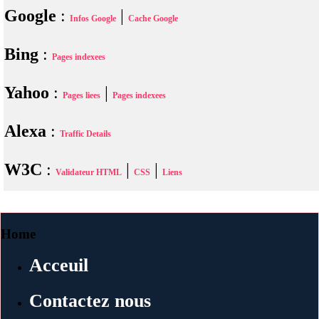
Google
:
|
Infos Google
Cache Google
Bing
:
Pages indexees
Yahoo
:
|
Pages liees
Pages indexees
Alexa
:
Traffic Details
W3C
:
|
|
Validateur HTML
CSS
Liens
Home
Acceuil
Contactez nous