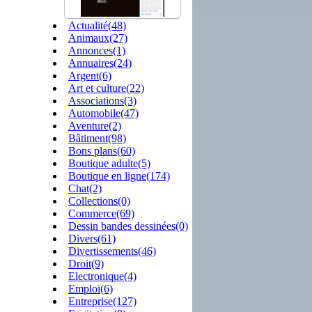
Actualité(48)
Animaux(27)
Annonces(1)
Annuaires(24)
Argent(6)
Art et culture(22)
Associations(3)
Automobile(47)
Aventure(2)
Bâtiment(98)
Bons plans(60)
Boutique adulte(5)
Boutique en ligne(174)
Chat(2)
Collections(0)
Commerce(69)
Dessin bandes dessinées(0)
Divers(61)
Divertissements(46)
Droit(9)
Electronique(4)
Emploi(6)
Entreprise(127)