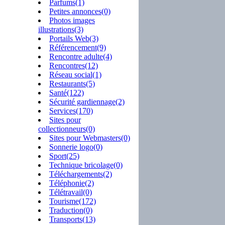
Parfums(1)
Petites annonces(0)
Photos images
illustrations(3)
Portails Web(3)
Référencement(9)
Rencontre adulte(4)
Rencontres(12)
Réseau social(1)
Restaurants(5)
Santé(122)
Sécurité gardiennage(2)
Services(170)
Sites pour
collectionneurs(0)
Sites pour Webmasters(0)
Sonnerie logo(0)
Sport(25)
Technique bricolage(0)
Téléchargements(2)
Téléphonie(2)
Télétravail(0)
Tourisme(172)
Traduction(0)
Transports(13)