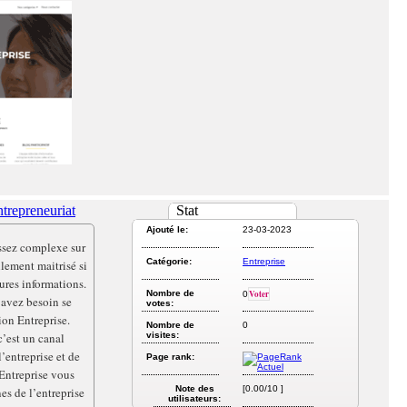
entrepreneuriat
Stat
Ajouté le:
23-03-2023
ssez complexe sur
Catégorie:
Entreprise
ilement maitrisé si
eures informations.
Nombre de
Voter
0
 avez besoin se
votes:
ion Entreprise.
Nombre de
0
’est un canal
visites:
’entreprise et de
Page rank:
 Entreprise vous
Note des
[0.00/10 ]
s de l’entreprise
utilisateurs: