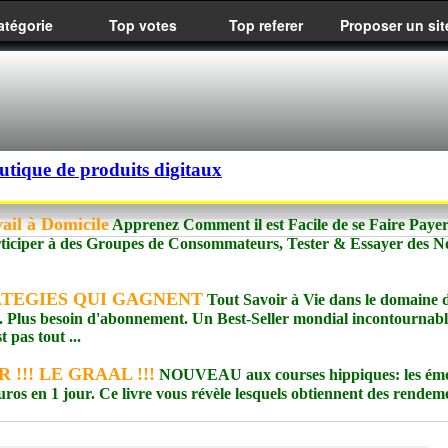
atégorie
Top votes
Top referer
Proposer un sit
utique de produits digitaux
ail à Domicile
Apprenez Comment il est Facile de se Faire Paye
rticiper à des Groupes de Consommateurs, Tester & Essayer des 
RATEGIES QUI GAGNENT
Tout Savoir à Vie dans le domaine 
. Plus besoin d'abonnement. Un Best-Seller mondial incontournabl
pas tout ...
 !!! LE GRAAL !!!
NOUVEAU aux courses hippiques: les émo
uros en 1 jour. Ce livre vous révèle lesquels obtiennent des rendem