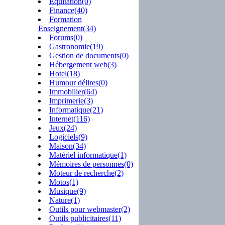
Equitation(0)
Finance(40)
Formation
Enseignement(34)
Forums(0)
Gastronomie(19)
Gestion de documents(0)
Hébergement web(3)
Hotel(18)
Humour délires(0)
Immobilier(64)
Imprimerie(3)
Informatique(21)
Internet(116)
Jeux(24)
Logiciels(9)
Maison(34)
Matériel informatique(1)
Mémoires de personnes(0)
Moteur de recherche(2)
Motos(1)
Musique(9)
Nature(1)
Outils pour webmaster(2)
Outils publicitaires(11)