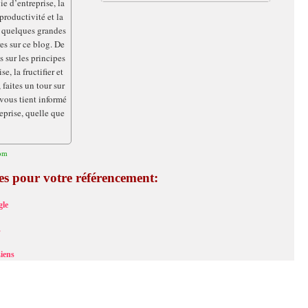
ie d’entreprise, la
productivité et la
 quelques grandes
es sur ce blog. De
s sur les principes
e, la fructifier et
faites un tour sur
 vous tient informé
reprise, quelle que
com
ces pour votre référencement:
le
s
iens