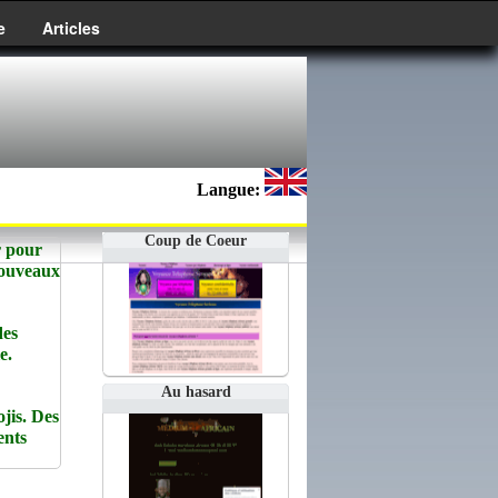
e
Articles
Langue:
Coup de Coeur
r pour
Nouveaux
des
e.
Au hasard
jis. Des
ents