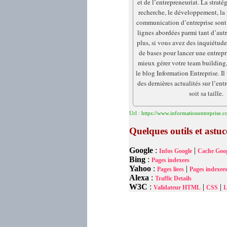
et de l’entrepreneuriat. La stratég
recherche, le développement, la 
communication d’entreprise sont
lignes abordées parmi tant d’autr
plus, si vous avez des inquiétude
de bases pour lancer une entrepris
mieux gérer votre team building, 
le blog Information Entreprise. Il
des dernières actualités sur l’ent
soit sa taille.
Url : https://www.informationentreprise.
Quelques outils et astu
Google
:
|
Infos Google
Cache Goog
Bing
:
Pages indexees
Yahoo
:
|
Pages liees
Pages indexee
Alexa
:
Traffic Details
W3C
:
|
|
Validateur HTML
CSS
L