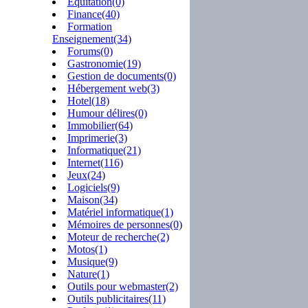
Equitation(0)
Finance(40)
Formation
Enseignement(34)
Forums(0)
Gastronomie(19)
Gestion de documents(0)
Hébergement web(3)
Hotel(18)
Humour délires(0)
Immobilier(64)
Imprimerie(3)
Informatique(21)
Internet(116)
Jeux(24)
Logiciels(9)
Maison(34)
Matériel informatique(1)
Mémoires de personnes(0)
Moteur de recherche(2)
Motos(1)
Musique(9)
Nature(1)
Outils pour webmaster(2)
Outils publicitaires(11)