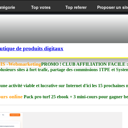
atégorie
Top votes
Top referer
Proposer un sit
utique de produits digitaux
MOIS -Webmarketing
PROMO ! CLUB AFFILIATION FACILE : 
plusieurs sites à fort trafic, partage des commissions 1TPE et Syst
e activité viable et lucrative sur Internet d'ici les 15 prochaines 
urs online
Pack pro turf 25 ebook + 3 mini-cours pour gagner 