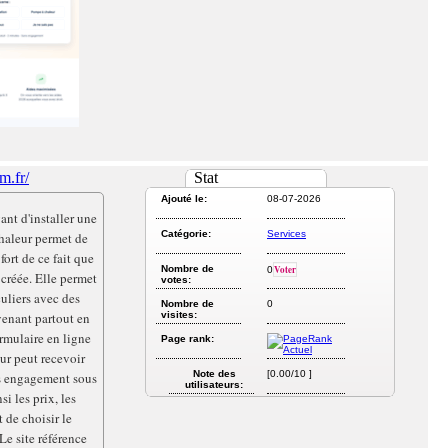
m.fr/
Stat
Ajouté le:
08-07-2026
nt d'installer une
Catégorie:
Services
haleur permet de
fort de ce fait que
Nombre de
Voter
0
créée. Elle permet
votes:
culiers avec des
Nombre de
0
rvenant partout en
visites:
rmulaire en ligne
Page rank:
eur peut recevoir
Note des
[0.00/10 ]
ans engagement sous
utilisateurs:
i les prix, les
t de choisir le
Le site référence