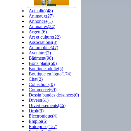
Actualité(48)
Animaux(27)
Annonces(1)
Annuaires(24)
Argent(6)
Art et culture(22)
Associations(3)
Automobile(47)
Aventure(2)
Bâtiment(98)
Bons plans(60)
Boutique adulte(5)
Boutique en ligne(174)
Chat(2)
Collections(0)
Commerce(69)
Dessin bandes dessinées(0)
Divers(61)
Divertissements(46)
Droit(9)
Electronique(4)
Emploi(6)
Entreprise(127)