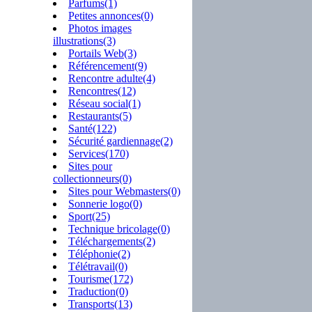
Parfums(1)
Petites annonces(0)
Photos images
illustrations(3)
Portails Web(3)
Référencement(9)
Rencontre adulte(4)
Rencontres(12)
Réseau social(1)
Restaurants(5)
Santé(122)
Sécurité gardiennage(2)
Services(170)
Sites pour
collectionneurs(0)
Sites pour Webmasters(0)
Sonnerie logo(0)
Sport(25)
Technique bricolage(0)
Téléchargements(2)
Téléphonie(2)
Télétravail(0)
Tourisme(172)
Traduction(0)
Transports(13)