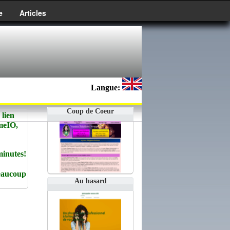
e
Articles
Langue:
Coup de Coeur
lien
emeIO,
minutes!
beaucoup
Au hasard