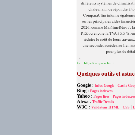
différents systèmes de climatisat
chaleur afin de répondre à tou
ComparaClim informe également 
sur les principales aides financi
2026, comme MaPrimeRénov', la 
PTZ ou encore la TVA à 5,5 %, en 
réduire le coût de leurs travaux.
une seconde, accédez au lien ass
pour plus de détai
Url : https://comparaclim.fr
Quelques outils et astu
Google
:
|
Infos Google
Cache Goog
Bing
:
Pages indexees
Yahoo
:
|
Pages liees
Pages indexee
Alexa
:
Traffic Details
W3C
:
|
|
Validateur HTML
CSS
L