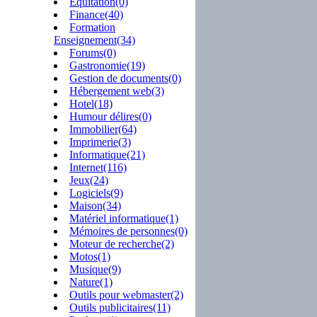
Equitation(0)
Finance(40)
Formation
Enseignement(34)
Forums(0)
Gastronomie(19)
Gestion de documents(0)
Hébergement web(3)
Hotel(18)
Humour délires(0)
Immobilier(64)
Imprimerie(3)
Informatique(21)
Internet(116)
Jeux(24)
Logiciels(9)
Maison(34)
Matériel informatique(1)
Mémoires de personnes(0)
Moteur de recherche(2)
Motos(1)
Musique(9)
Nature(1)
Outils pour webmaster(2)
Outils publicitaires(11)