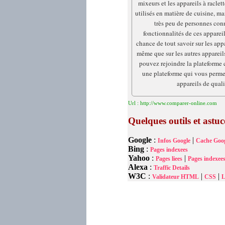
mixeurs et les appareils à racle
utilisés en matière de cuisine, m
très peu de personnes conn
fonctionnalités de ces appareil
chance de tout savoir sur les appa
même que sur les autres appareil
pouvez rejoindre la plateforme 
une plateforme qui vous permet
appareils de quali
Url : http://www.comparer-online.com
Quelques outils et astu
Google
:
|
Infos Google
Cache Goog
Bing
:
Pages indexees
Yahoo
:
|
Pages liees
Pages indexee
Alexa
:
Traffic Details
W3C
:
|
|
Validateur HTML
CSS
L