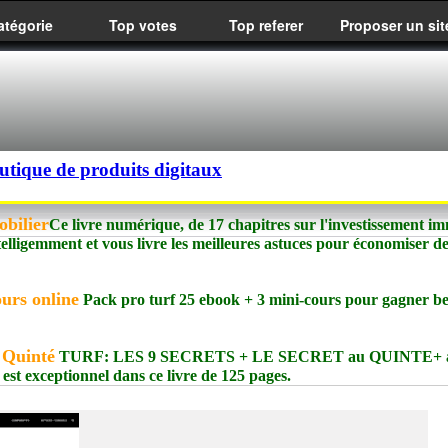
atégorie
Top votes
Top referer
Proposer un sit
utique de produits digitaux
obilier
Ce livre numérique, de 17 chapitres sur l'investissement im
 intelligemment et vous livre les meilleures astuces pour économiser d
urs online
Pack pro turf 25 ebook + 3 mini-cours pour gagner 
 Quinté
TURF: LES 9 SECRETS + LE SECRET au QUINTE+ a
t exceptionnel dans ce livre de 125 pages.