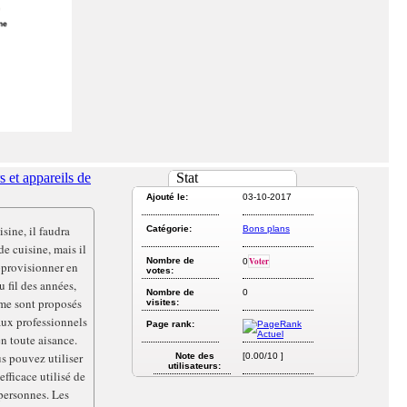
 et appareils de
Stat
Ajouté le:
03-10-2017
sine, il faudra
Catégorie:
Bons plans
de cuisine, mais il
Nombre de
Voter
0
pprovisionner en
votes:
u fil des années,
Nombre de
0
mme sont proposés
visites:
 aux professionnels
Page rank:
en toute aisance.
s pouvez utiliser
Note des
[0.00/10 ]
utilisateurs:
efficace utilisé de
personnes. Les