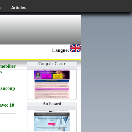
e
Articles
Langue:
Coup de Coeur
mobilier
es
beaucoup
Au hasard
vec 10