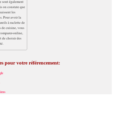
tte sont également
ais on constate que
aissent les
s. Pour avoir la
reils à raclette de
s de cuisine, vous
comparer-online,
 de choisir des
té.
ces pour votre référencement:
le
s
iens