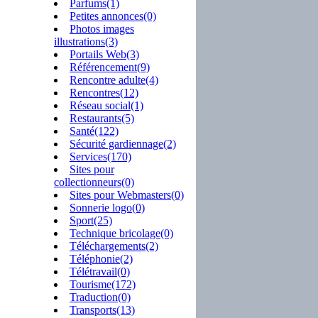
Parfums(1)
Petites annonces(0)
Photos images
illustrations(3)
Portails Web(3)
Référencement(9)
Rencontre adulte(4)
Rencontres(12)
Réseau social(1)
Restaurants(5)
Santé(122)
Sécurité gardiennage(2)
Services(170)
Sites pour
collectionneurs(0)
Sites pour Webmasters(0)
Sonnerie logo(0)
Sport(25)
Technique bricolage(0)
Téléchargements(2)
Téléphonie(2)
Télétravail(0)
Tourisme(172)
Traduction(0)
Transports(13)