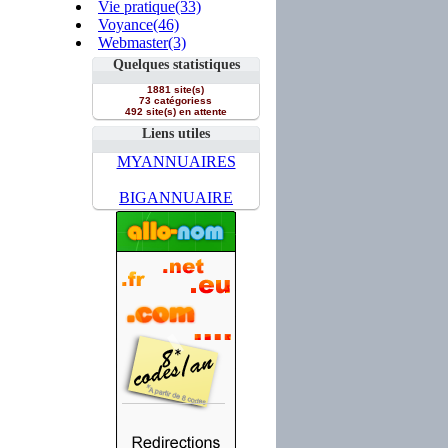
Vie pratique(33)
Voyance(46)
Webmaster(3)
Quelques statistiques
1881 site(s)
73 catégoriess
492 site(s) en attente
Liens utiles
MYANNUAIRES
BIGANNUAIRE