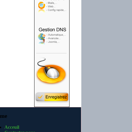
me
Acceuil