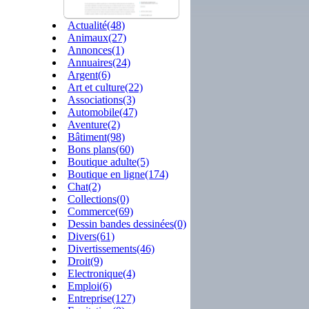
Actualité(48)
Animaux(27)
Annonces(1)
Annuaires(24)
Argent(6)
Art et culture(22)
Associations(3)
Automobile(47)
Aventure(2)
Bâtiment(98)
Bons plans(60)
Boutique adulte(5)
Boutique en ligne(174)
Chat(2)
Collections(0)
Commerce(69)
Dessin bandes dessinées(0)
Divers(61)
Divertissements(46)
Droit(9)
Electronique(4)
Emploi(6)
Entreprise(127)