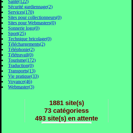
Santé(122)
Sécurité gardiennage(2)
Services(170)
Sites pour collectionneurs(0)
Sites pour Webmasters(0)
Sonnerie logo(0)
Sport(25)
Technique bricolage(0)
Téléchargements(2)
Téléphonie(2)
Télétravail(0)
Tourisme(172)
Traduction(0)
Transports(13)
Vie pratique(33)
Voyance(46)
Webmaster(3)
1881 site(s)
73 catégoriess
493 site(s) en attente