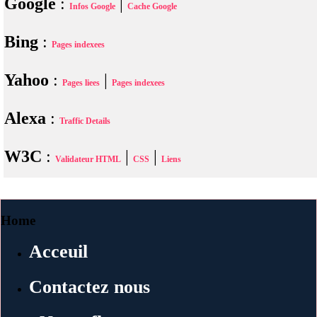
Google
:
|
Infos Google
Cache Google
Bing
:
Pages indexees
Yahoo
:
|
Pages liees
Pages indexees
Alexa
:
Traffic Details
W3C
:
|
|
Validateur HTML
CSS
Liens
Home
Acceuil
Contactez nous