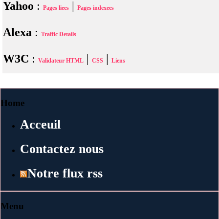
Yahoo
:
|
Pages liees
Pages indexees
Alexa
:
Traffic Details
W3C
:
|
|
Validateur HTML
CSS
Liens
Home
Acceuil
Contactez nous
Notre flux rss
Menu