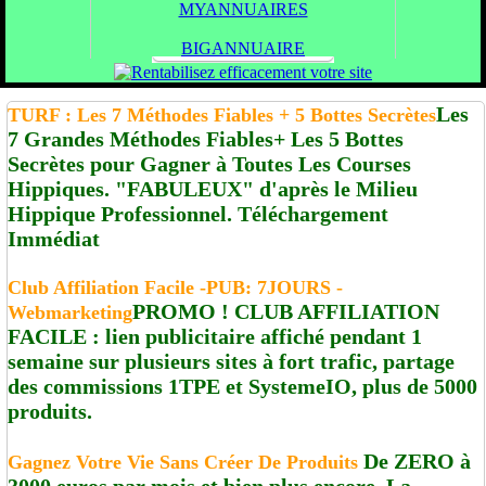
MYANNUAIRES
BIGANNUAIRE
Les
TURF : Les 7 Méthodes Fiables + 5 Bottes Secrètes
7 Grandes Méthodes Fiables+ Les 5 Bottes
Secrètes pour Gagner à Toutes Les Courses
Hippiques. "FABULEUX" d'après le Milieu
Hippique Professionnel. Téléchargement
Immédiat
Club Affiliation Facile -PUB: 7JOURS -
PROMO ! CLUB AFFILIATION
Webmarketing
FACILE : lien publicitaire affiché pendant 1
semaine sur plusieurs sites à fort trafic, partage
des commissions 1TPE et SystemeIO, plus de 5000
produits.
De ZERO à
Gagnez Votre Vie Sans Créer De Produits
3000 euros par mois et bien plus encore. La