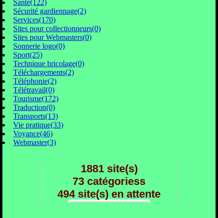
Santé(122)
Sécurité gardiennage(2)
Services(170)
Sites pour collectionneurs(0)
Sites pour Webmasters(0)
Sonnerie logo(0)
Sport(25)
Technique bricolage(0)
Téléchargements(2)
Téléphonie(2)
Télétravail(0)
Tourisme(172)
Traduction(0)
Transports(13)
Vie pratique(33)
Voyance(46)
Webmaster(3)
1881 site(s)
73 catégoriess
494 site(s) en attente