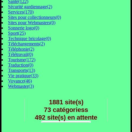
Santé(122)
Sécurité gardiennage(2)
Services(170)
Sites pour collectionneurs(0)
Sites pour Webmasters(0)
Sonnerie logo(0)
Sport(25)
Technique bricolage(0)
Téléchargements(2)
Téléphonie(2)
Télétravail(0)
Tourisme(172)
Traduction(0)
Transports(13)
Vie pratique(33)
Voyance(46)
Webmaster(3)
1881 site(s)
73 catégoriess
492 site(s) en attente