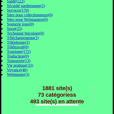
Santé(122)
Sécurité gardiennage(2)
Services(170)
Sites pour collectionneurs(0)
Sites pour Webmasters(0)
Sonnerie logo(0)
Sport(25)
Technique bricolage(0)
Téléchargements(2)
Téléphonie(2)
Télétravail(0)
Tourisme(172)
Traduction(0)
Transports(13)
Vie pratique(33)
Voyance(46)
Webmaster(3)
1881 site(s)
73 catégoriess
493 site(s) en attente