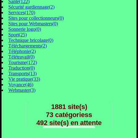
Santé(122)
Sécurité gardiennage(2)
Services(170)
Sites pour collectionneurs(0)
Sites pour Webmasters(0)
Sonnerie logo(0)
Sport(25)
Technique bricolage(0)
Téléchargements(2)
Téléphonie(2)
Télétravail(0)
Tourisme(172)
Traduction(0)
Transports(13)
Vie pratique(33)
Voyance(46)
Webmaster(3)
1881 site(s)
73 catégoriess
492 site(s) en attente