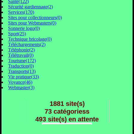
Santé(122)
Sécurité gardiennage(2)
Services(170)
Sites pour collectionneurs(0)
Sites pour Webmasters(0)
Sonnerie logo(0)
Sport(25)
Technique bricolage(0)
Téléchargements(2)
Téléphonie(2)
Télétravail(0)
Tourisme(172)
Traduction(0)
Transports(13)
Vie pratique(33)
Voyance(46)
Webmaster(3)
1881 site(s)
73 catégoriess
493 site(s) en attente